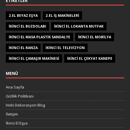
ETIKETLER
2.EL BEYAZ EŞYA
2.EL IŞ MAKINELERI
IKINCI EL BUZDOLABI
IKINCI EL LOKANTA MUTFAK
IKINCI EL MASA PLASTIK SANDALYE
IKINCI EL MOBILYA
IKINCI EL RANZA
IKINCI EL TELEVIZYON
IKINCI EL ÇAMAŞIR MAKINESI
IKINCI EL ÇEKYAT KANEPE
MENÜ
Ana Sayfa
Gizlilik Politikası
Hobi Dekorasyon Blog
İletişim
İkinci El Eşya