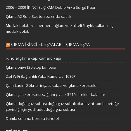
2006 – 2009 İKİNCİ EL ÇIKMA Doblo Arka Sürgü Kapı
Çıkma A2 Rulo Sac ton bazında satılık
Mutfak dolabı ve mermer sağlam ve kaliteli 5 aylık kullanılmış
mutfak dolabı
ÇIKMA IKINCI EL EŞYALAR – ÇIKMA EŞYA
ikinci el çıkma kapi camaro kapı
Çıkma bmw f30 stop lambası
2.el WiFi Bağlantılı Yaka Kamerası 1080P
Çam-Ladin-Göknar inşaat kalası ve çıkma keresteler
Çıkma çatı kerestesi sağlam çivisiz 5*10 direkler kalaslar
Çıkma doğalgaz sobası doğalgaz sobalı olan evini kombi peteğe
çevirdiği için yedi adet doğalgaz sobası
Damla sulama borusu ikinci el