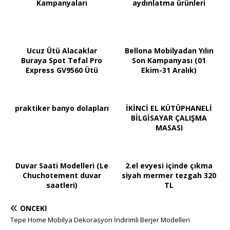
Kampanyaları
aydınlatma ürünleri
Ucuz Ütü Alacaklar
Bellona Mobilyadan Yılın
Buraya Spot Tefal Pro
Son Kampanyası (01
Express GV9560 Ütü
Ekim-31 Aralık)
praktiker banyo dolapları
İKİNCİ EL KÜTÜPHANELİ
BİLGİSAYAR ÇALIŞMA
MASASI
Duvar Saati Modelleri (Le
2.el evyesi içinde çıkma
Chuchotement duvar
siyah mermer tezgah 320
saatleri)
TL
ÖNCEKI
Tepe Home Mobilya Dekorasyon İndirimli Berjer Modelleri