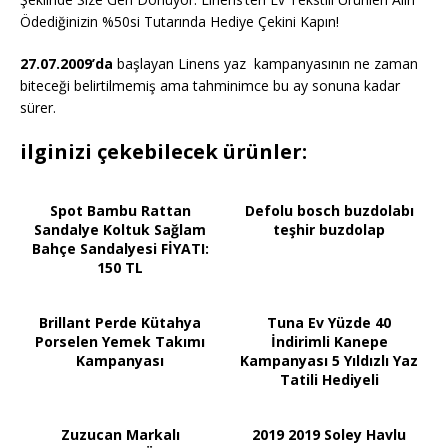
Ödediğinizin %50si Tutarında Hediye Çekini Kapın!
27.07.2009’da
başlayan Linens yaz kampanyasının ne zaman
biteceği belirtilmemiş ama tahminimce bu ay sonuna kadar
sürer.
ilginizi çekebilecek ürünler:
Spot Bambu Rattan
Defolu bosch buzdolabı
Sandalye Koltuk Sağlam
teşhir buzdolap
Bahçe Sandalyesi FİYATI:
150 TL
Brillant Perde Kütahya
Tuna Ev Yüzde 40
Porselen Yemek Takımı
İndirimli Kanepe
Kampanyası
Kampanyası 5 Yıldızlı Yaz
Tatili Hediyeli
Zuzucan Markalı
2019 2019 Soley Havlu