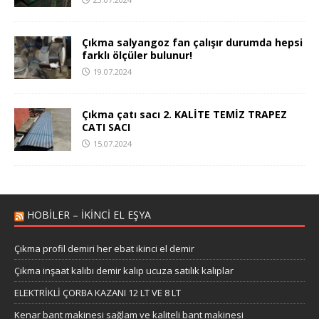
Çıkma salyangoz fan çalışır durumda hepsi
farklı ölçüler bulunur!
19.07.2024
Çıkma çatı sacı 2. KALİTE TEMİZ TRAPEZ
CATI SACI
15.07.2024
HOBILER – IKINCI EL EŞYA
Çıkma profil demiri her ebat ikinci el demir
Çıkma inşaat kalıbı demir kalıp ucuza satılık kalıplar
ELEKTRİKLİ ÇORBA KAZANI 12 LT VE 8 LT
Kenar bant makinesi sağlam ve kaliteli bant makinesi