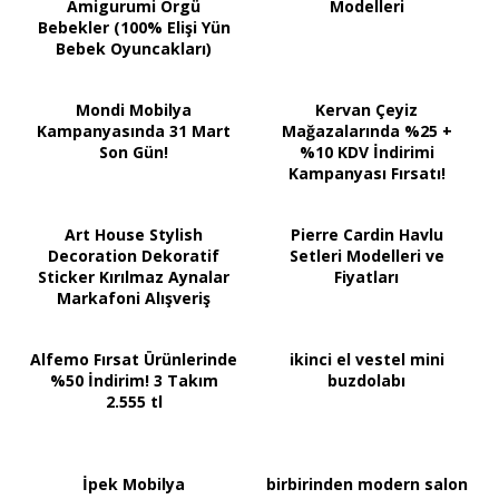
Amigurumi Örgü
Modelleri
Bebekler (100% Elişi Yün
Bebek Oyuncakları)
Mondi Mobilya
Kervan Çeyiz
Kampanyasında 31 Mart
Mağazalarında %25 +
Son Gün!
%10 KDV İndirimi
Kampanyası Fırsatı!
Art House Stylish
Pierre Cardin Havlu
Decoration Dekoratif
Setleri Modelleri ve
Sticker Kırılmaz Aynalar
Fiyatları
Markafoni Alışveriş
Sitesinde
Alfemo Fırsat Ürünlerinde
ikinci el vestel mini
%50 İndirim! 3 Takım
buzdolabı
2.555 tl
İpek Mobilya
birbirinden modern salon