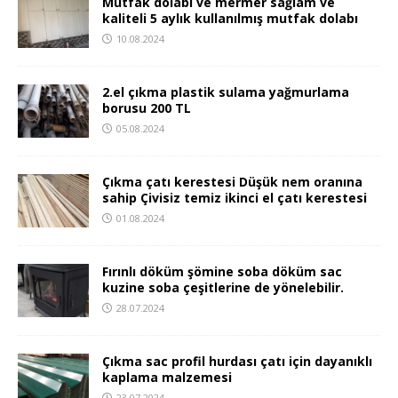
Mutfak dolabı ve mermer sağlam ve
kaliteli 5 aylık kullanılmış mutfak dolabı
10.08.2024
2.el çıkma plastik sulama yağmurlama
borusu 200 TL
05.08.2024
Çıkma çatı kerestesi Düşük nem oranına
sahip Çivisiz temiz ikinci el çatı kerestesi
01.08.2024
Fırınlı döküm şömine soba döküm sac
kuzine soba çeşitlerine de yönelebilir.
28.07.2024
Çıkma sac profil hurdası çatı için dayanıklı
kaplama malzemesi
23.07.2024