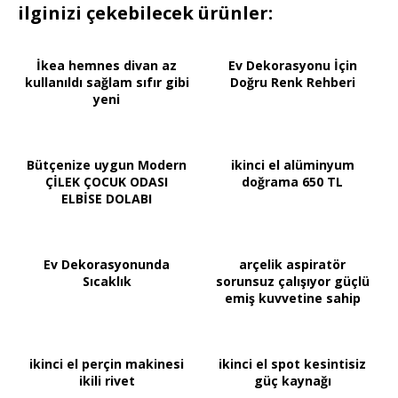
ilginizi çekebilecek ürünler:
İkea hemnes divan az
Ev Dekorasyonu İçin
kullanıldı sağlam sıfır gibi
Doğru Renk Rehberi
yeni
Bütçenize uygun Modern
ikinci el alüminyum
ÇİLEK ÇOCUK ODASI
doğrama 650 TL
ELBİSE DOLABI
Ev Dekorasyonunda
arçelik aspiratör
Sıcaklık
sorunsuz çalışıyor güçlü
emiş kuvvetine sahip
ikinci el perçin makinesi
ikinci el spot kesintisiz
ikili rivet
güç kaynağı