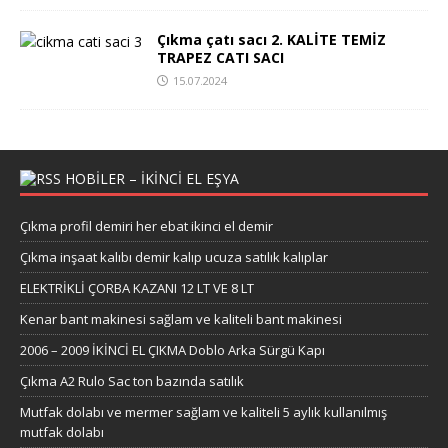
Çıkma çatı sacı 2. KALİTE TEMİZ
TRAPEZ CATI SACI
15.07.2024
HOBILER – IKINCI EL EŞYA
Çıkma profil demiri her ebat ikinci el demir
Çıkma inşaat kalıbı demir kalıp ucuza satılık kalıplar
ELEKTRİKLİ ÇORBA KAZANI 12 LT VE 8 LT
Kenar bant makinesi sağlam ve kaliteli bant makinesi
2006 – 2009 İKİNCİ EL ÇIKMA Doblo Arka Sürgü Kapı
Çıkma A2 Rulo Sac ton bazında satılık
Mutfak dolabı ve mermer sağlam ve kaliteli 5 aylık kullanılmış
mutfak dolabı