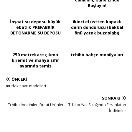
Başlayın!
İnşaat su deposu büyük
ikinci el üstten kapaklı
ebatlık PREFABRİK
derin dondurucu (bakkal
BETONARME SU DEPOSU
önü yatak buzdolabı)
250 metrekare çıkma
tchibo bahçe mobilyaları
kiremit ve mahya sıfır
ayarında temiz
ÖNCEKI
mutfak saati modelleri
SONRAKI
Tchibo İndirimleri Fırsat Ürünleri – Tchibo Yaz Sıcağında Ferahlatan
İndirimler