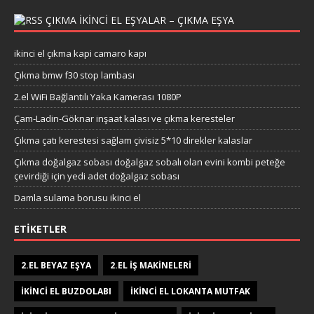
ÇIKMA IKINCI EL EŞYALAR – ÇIKMA EŞYA
ikinci el çıkma kapi camaro kapı
Çıkma bmw f30 stop lambası
2.el WiFi Bağlantılı Yaka Kamerası 1080P
Çam-Ladin-Göknar inşaat kalası ve çıkma keresteler
Çıkma çatı kerestesi sağlam çivisiz 5*10 direkler kalaslar
Çıkma doğalgaz sobası doğalgaz sobalı olan evini kombi peteğe
çevirdiği için yedi adet doğalgaz sobası
Damla sulama borusu ikinci el
ETIKETLER
2.EL BEYAZ EŞYA
2.EL IŞ MAKINELERI
IKINCI EL BUZDOLABI
IKINCI EL LOKANTA MUTFAK