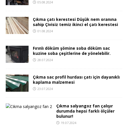
05.08.2024
Çıkma çatı kerestesi Düşük nem oranına
sahip Çivisiz temiz ikinci el çatı kerestesi
01.08.2024
Fırınlı döküm şömine soba döküm sac
kuzine soba çeşitlerine de yönelebilir.
28.07.2024
Çıkma sac profil hurdası çatı için dayanıklı
kaplama malzemesi
23.07.2024
Çıkma salyangoz fan çalışır
durumda hepsi farklı ölçüler
bulunur!
19.07.2024