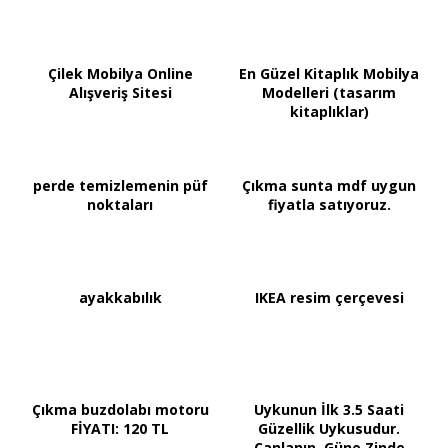
Çilek Mobilya Online
En Güzel Kitaplık Mobilya
Alışveriş Sitesi
Modelleri (tasarım
kitaplıklar)
perde temizlemenin püf
Çıkma sunta mdf uygun
noktaları
fiyatla satıyoruz.
ayakkabılık
IKEA resim çerçevesi
Çıkma buzdolabı motoru
Uykunun İlk 3.5 Saati
FİYATI: 120 TL
Güzellik Uykusudur.
Canlanın, Güne Zinde